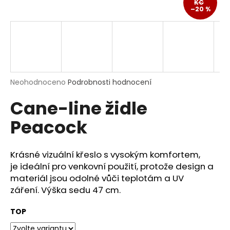
KČ
a
–20 %
j
í
t
?
Průměrné
Neohodnoceno
Podrobnosti hodnocení
hodnocení
Cane-line židle
produktu
je
HLEDAT
Peacock
0,0
z
5
hvězdiček.
Krásné vizuální křeslo s vysokým komfortem,
D
je ideální pro venkovní použití, protože design a
o
materiál jsou odolné vůči teplotám a UV
p
záření.
Výška sedu
47
cm.
o
r
TOP
u