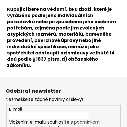
Kupující bere na vědomí, že u zboží, které je
vyráběno podle jeho individuálních
požadavků nebo přizpůsobeno jeho osobním
potřebám, zejména podle jím zvolených
atypických rozměrů, materiálů, barevného
provedení, povrchové úpravy nebo jiné
individuální specifikace, nemůže jako
spotřebitel odstoupit od smlouvy ve lhůtě 14
dnů podle § 1837 písm. d) občanského
zákoníku.
Z
á
Odebírat newsletter
p
Nezmeškejte žádné novinky či slevy!
a
t
E-mail
í
Vložením e-mailu souhlasíte s
podmínkami