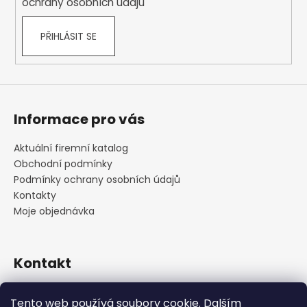
ochrany osobních údajů
PŘIHLÁSIT SE
Informace pro vás
Aktuální firemní katalog
Obchodní podmínky
Podmínky ochrany osobních údajů
Kontakty
Moje objednávka
Kontakt
praha
@
cskarlin.cz
Tento web používá soubory cookie. Dalším