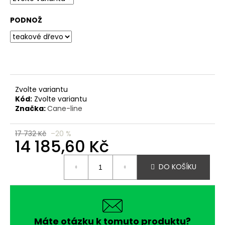
č
u
PODNOŽ
j
e
m
e
Zvolte variantu
Kód:
Zvolte variantu
Značka:
Cane-line
17 732 Kč
–20 %
14 185,60 Kč
Měrná
DO KOŠÍKU
cena:
Máte otázku k tomuto produktu?