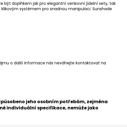
e být doplňkem jak pro elegantní venkovní jídelní sety, tak
íku s klikovým systémem pro snadnou manipulaci. Sunshade
 zájmu o další informace nás neváhejte kontaktovat na
přizpůsobeno jeho osobním potřebám, zejména
né individuální specifikace, nemůže jako