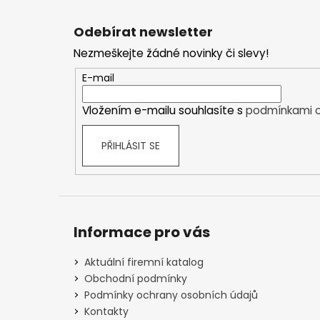
Z
á
Odebírat newsletter
p
Nezmeškejte žádné novinky či slevy!
a
t
E-mail
í
Vložením e-mailu souhlasíte s
podmínkami o
PŘIHLÁSIT SE
Informace pro vás
Aktuální firemní katalog
Obchodní podmínky
Podmínky ochrany osobních údajů
Kontakty