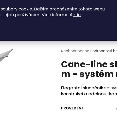
vené zajímavé nabídky - kontaktujte nás na
 soubory cookie. Dalším procházením tohoto webu
 s jejich používáním.. Více informací
zde
.
NED K ODBĚRU
Obývací pokoje
Ložnice
Co potřebujete najít?
ine slunečník Sunshade Ø 3 m - systém naklápění
HLEDAT
Průměrné
Neohodnoceno
Podrobnosti h
hodnocení
Cane-line s
produktu
je
m - systém 
0,0
Doporučujeme
z
5
hvězdiček.
Elegantní slunečník se sy
konstrukcí a odolnou tka
PROVEDENÍ