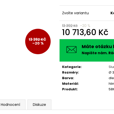
Zvolte variantu
K
13 392 Kč
–20 %
10 713,60 Kč
Měrná
13 392 KČ
cena:
–20 %
Máte otázku 
Napište nám. R
Kategorie
:
Slu
Rozměry
:
Ø 3
Barva
:
dle
Materiál
:
hli
Produkt
:
58
Hodnocení
Diskuze