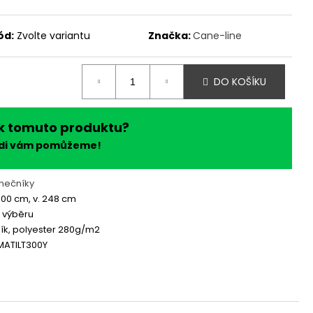
ód:
Zvolte variantu
Značka:
Cane-line
DO KOŠÍKU
k tomuto produktu?
ádi vám pomůžeme!
nečníky
00 cm, v. 248 cm
 výběru
ník, polyester 280g/m2
MATILT300Y