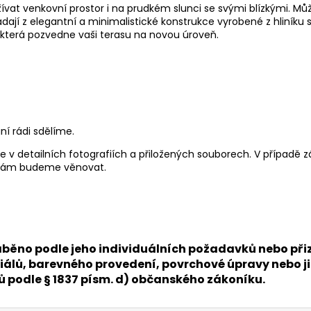
vat venkovní prostor i na prudkém slunci se svými blízkými. Můž
ládají z elegantní a minimalistické konstrukce vyrobené z hlin
 která pozvedne vaši terasu na novou úroveň.
í rádi sdělíme.
te v detailních fotografiích a přiložených souborech. V případě
e Vám budeme věnovat.
 vyráběno podle jeho individuálních požadavků nebo 
álů, barevného provedení, povrchové úpravy nebo ji
nů podle § 1837 písm. d) občanského zákoníku.