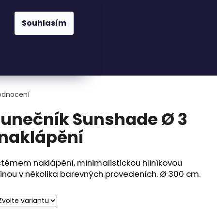
praha@cskarlin.cz
Souhlasím
Hledat
Přihlášení
Nákupní
Osvětlení
Zahrada
Kuchyně
Pra
košík
odnocení
lunečník Sunshade Ø 3
naklápění
stémem naklápění, minimalistickou hliníkovou
ninou v několika barevných provedeních. Ø 300 cm.