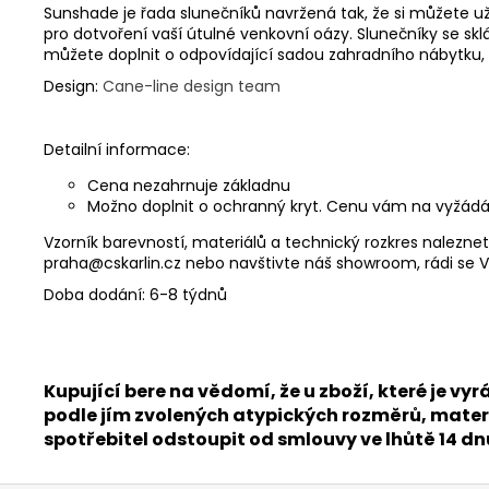
Sunshade je řada slunečníků navržená tak, že si můžete uží
pro dotvoření vaší útulné venkovní oázy. Slunečníky se sk
můžete doplnit o odpovídající sadou zahradního nábytku,
Design:
Cane-line design team
Detailní informace:
Cena nezahrnuje základnu
Možno doplnit o ochranný kryt. Cenu vám na vyžádán
Vzorník barevností, materiálů a technický rozkres nalezne
praha@cskarlin.cz nebo navštivte náš showroom, rádi s
Doba dodání: 6-8 týdnů
Kupující bere na vědomí, že u zboží, které je
podle jím zvolených atypických rozměrů, materi
spotřebitel odstoupit od smlouvy ve lhůtě 14 d