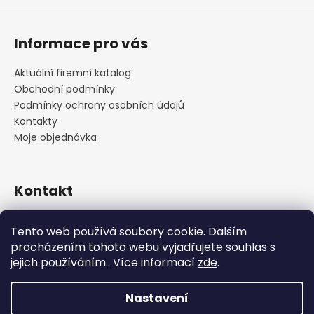
Informace pro vás
Aktuální firemní katalog
Obchodní podmínky
Podmínky ochrany osobních údajů
Kontakty
Moje objednávka
Kontakt
praha
@
cskarlin.cz
Tento web používá soubory cookie. Dalším
+420 222 316 990
procházením tohoto webu vyjadřujete souhlas s
https://www.facebook.com/cskarlin
jejich používáním.. Více informací
zde
.
Nastavení
Vytvořil Shoptet