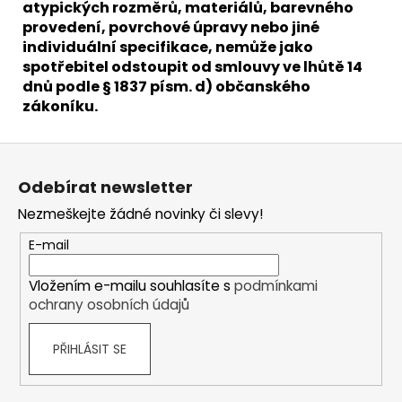
atypických rozměrů, materiálů, barevného
provedení, povrchové úpravy nebo jiné
individuální specifikace, nemůže jako
spotřebitel odstoupit od smlouvy ve lhůtě 14
dnů podle § 1837 písm. d) občanského
zákoníku.
Z
á
Odebírat newsletter
p
Nezmeškejte žádné novinky či slevy!
a
t
E-mail
í
Vložením e-mailu souhlasíte s
podmínkami
ochrany osobních údajů
PŘIHLÁSIT SE