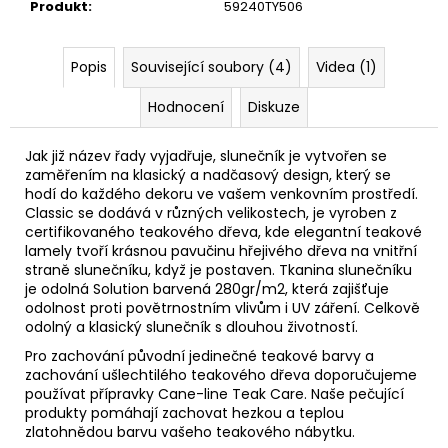
Produkt
:
59240TY506
Popis
Související soubory (4)
Videa (1)
Hodnocení
Diskuze
Jak již název řady vyjadřuje, slunečník je vytvořen se
zaměřením na klasický a nadčasový design, který se
hodí do každého dekoru ve vašem venkovním prostředí.
Classic se dodává v různých velikostech, je vyroben z
certifikovaného teakového dřeva, kde elegantní teakové
lamely tvoří krásnou pavučinu hřejivého dřeva na vnitřní
straně slunečníku, když je postaven. Tkanina slunečníku
je odolná Solution barvená 280gr/m2, která zajišťuje
odolnost proti povětrnostním vlivům i UV záření. Celkově
odolný a klasický slunečník s dlouhou životností.
Pro zachování původní jedinečné teakové barvy a
zachování ušlechtilého teakového dřeva doporučujeme
používat přípravky Cane-line Teak Care. Naše pečující
produkty pomáhají zachovat hezkou a teplou
zlatohnědou barvu vašeho teakového nábytku.