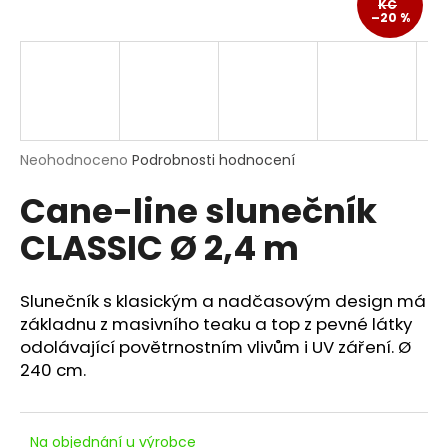
KČ
a
–20 %
j
í
t
?
Průměrné
Neohodnoceno
Podrobnosti hodnocení
hodnocení
Cane-line slunečník
produktu
je
HLEDAT
CLASSIC Ø 2,4 m
0,0
z
5
hvězdiček.
Slunečník s klasickým a nadčasovým design má
D
základnu z masivního teaku a top z pevné látky
o
odolávající povětrnostním vlivům i UV záření. Ø
p
240 cm.
o
r
u
Na objednání u výrobce