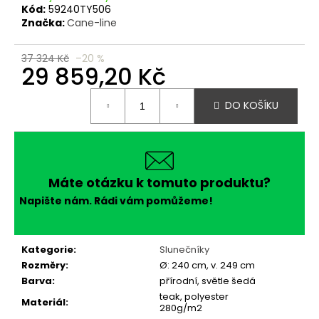
č
Kód:
59240TY506
u
Značka:
Cane-line
j
e
37 324 Kč
–20 %
m
29 859,20 Kč
e
Měrná
DO KOŠÍKU
cena:
Máte otázku k tomuto produktu?
Napište nám. Rádi vám pomůžeme!
Kategorie
:
Slunečníky
Rozměry
:
Ø: 240 cm, v. 249 cm
Barva
:
přírodní, světle šedá
teak, polyester
Materiál
:
280g/m2