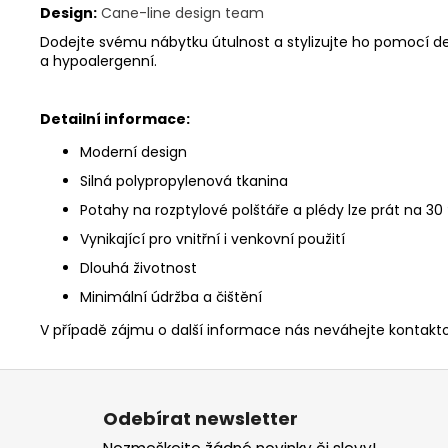
Design:
Cane-line design team
Dodejte svému nábytku útulnost a stylizujte ho pomocí deko
a hypoalergenní.
Detailní informace:
Moderní design
Silná polypropylenová tkanina
Potahy na rozptylové polštáře a plédy lze prát na 30
Vynikající pro vnitřní i venkovní použití
Dlouhá životnost
Minimální údržba a čištění
V případě zájmu o další informace nás neváhejte kontak
Z
á
Odebírat newsletter
p