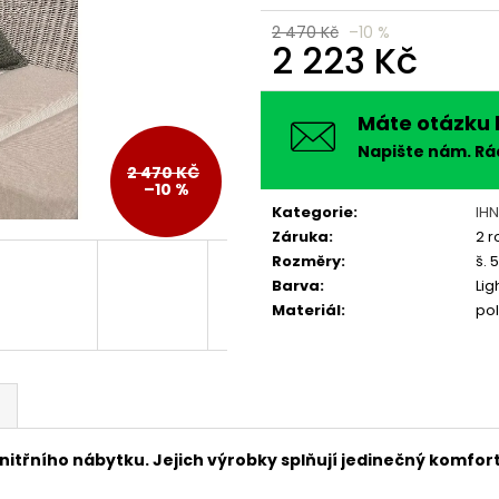
2 470 Kč
–10 %
2 223 Kč
Měrná
cena:
Máte otázku 
Napište nám. R
2 470 KČ
–10 %
Kategorie
:
IH
Záruka
:
2 r
Rozměry
:
š. 
Barva
:
Lig
Materiál
:
po
itřního nábytku. Jejich výrobky splňují jedinečný komfort,