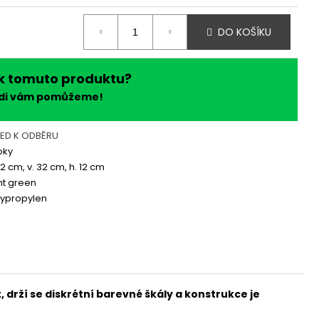
DO KOŠÍKU
k tomuto produktu?
ádi vám pomůžeme!
NED K ODBĚRU
oky
52 cm, v. 32 cm, h. 12 cm
ht green
lypropylen
 drží se diskrétní barevné škály a konstrukce je