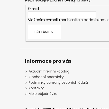
Nezmeškejte žádné novinky či slevy!
a
t
E-mail
í
Vložením e-mailu souhlasíte s
podmínkami o
PŘIHLÁSIT SE
Informace pro vás
Aktuální firemní katalog
Obchodní podmínky
Podmínky ochrany osobních údajů
Kontakty
Moje objednávka