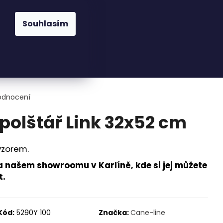
praha@cskarlin.cz
Souhlasím
Hledat
Přihlášení
Nákupní
Osvětlení
Zahrada
Kuchyně
Pra
košík
odnocení
 polštář Link 32x52 cm
vzorem.
a našem showroomu v Karlíně, kde si jej můžete
t.
Kód:
5290Y 100
Značka:
Cane-line