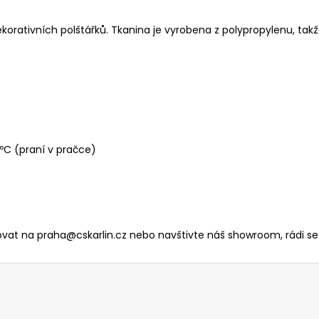
rativních polštářků. Tkanina je vyrobena z polypropylenu, takže 
 ºC (praní v pračce)
tovat na praha@cskarlin.cz nebo navštivte náš showroom, rádi