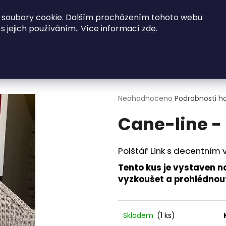
vené zajímavé nabídky - kontaktujte nás na
 soubory cookie. Dalším procházením tohoto webu
 s jejich používáním.. Více informací
zde
.
NED K ODBĚRU
Obývací pokoje
Ložnice
Co potřebujete najít?
m
HLEDAT
Průměrné
Neohodnoceno
Podrobnosti h
hodnocení
Cane-line -
produktu
je
0,0
Doporučujeme
z
Polštář Link s decentním 
5
hvězdiček.
Tento kus je vystaven n
vyzkoušet a prohlédnou
Skladem
(1 ks)