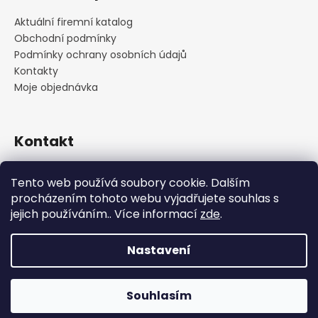
Aktuální firemní katalog
Obchodní podmínky
Podmínky ochrany osobních údajů
Kontakty
Moje objednávka
Kontakt
praha
@
cskarlin.cz
Tento web používá soubory cookie. Dalším
+420 222 316 990
procházením tohoto webu vyjadřujete souhlas s
https://www.facebook.com/cskarlin
jejich používáním.. Více informací
zde
.
Nastavení
Vytvořil Shoptet
Copyright 2026
Concept Store Karlín
. Všechna práva
Souhlasím
vyhrazena.
Upravit nastavení cookies