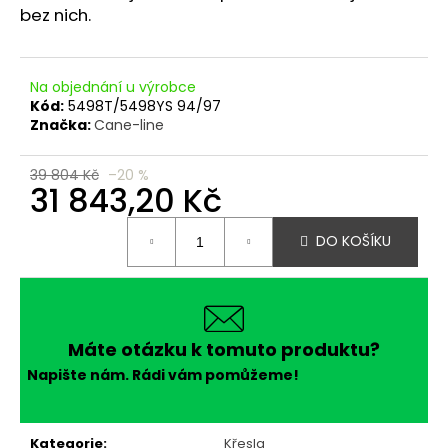
č
bez nich.
u
j
e
Na objednání u výrobce
m
Kód:
5498T/5498YS 94/97
e
Značka:
Cane-line
39 804 Kč
–20 %
31 843,20 Kč
Měrná
DO KOŠÍKU
cena:
Máte otázku k tomuto produktu?
Napište nám. Rádi vám pomůžeme!
Kategorie
:
Křesla