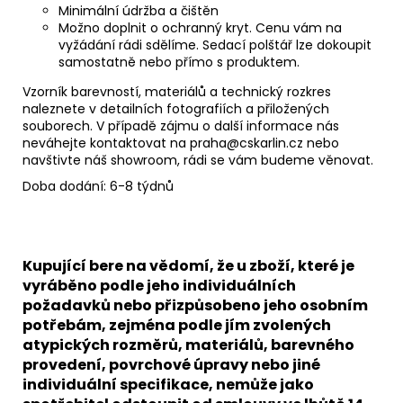
Minimální údržba a čištěn
Možno doplnit o ochranný kryt. Cenu vám na
vyžádání rádi sdělíme. Sedací polštář lze dokoupit
samostatně nebo přímo s produktem.
Vzorník barevností, materiálů a technický rozkres
naleznete v detailních fotografiích a přiložených
souborech. V případě zájmu o další informace nás
neváhejte kontaktovat na praha@cskarlin.cz nebo
navštivte náš showroom, rádi se vám budeme věnovat.
Doba dodání: 6-8 týdnů
Kupující bere na vědomí, že u zboží, které je
vyráběno podle jeho individuálních
požadavků nebo přizpůsobeno jeho osobním
potřebám, zejména podle jím zvolených
atypických rozměrů, materiálů, barevného
provedení, povrchové úpravy nebo jiné
individuální specifikace, nemůže jako