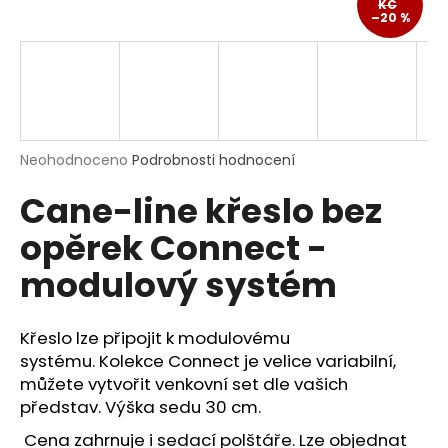
KČ
a
–20 %
j
í
t
?
Průměrné
Neohodnoceno
Podrobnosti hodnocení
hodnocení
Cane-line křeslo bez
produktu
je
HLEDAT
opěrek Connect -
0,0
z
modulový systém
5
hvězdiček.
D
Křeslo lze připojit k modulovému
o
systému. Kolekce Connect je velice variabilní,
p
o
můžete vytvořit venkovní set dle vašich
r
představ. Výška sedu 30 cm.
u
Cena zahrnuje i sedací polštáře. Lze objednat