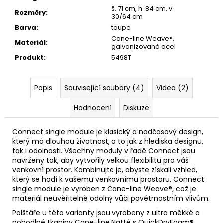
š. 71 cm, h. 84 cm, v.
Rozměry
:
30/64 cm
Barva
:
taupe
Cane-line Weave®,
Materiál
:
galvanizovaná ocel
Produkt
:
5498T
Popis
Související soubory (4)
Videa (2)
Hodnocení
Diskuze
Connect single module je klasický a nadčasový design,
který má dlouhou životnost, a to jak z hlediska designu,
tak i odolnosti. Všechny moduly v řadě Connect jsou
navrženy tak, aby vytvořily velkou flexibilitu pro váš
venkovní prostor. Kombinujte je, abyste získali vzhled,
který se hodí k vašemu venkovnímu prostoru. Connect
single module je vyroben z Cane-line Weave®, což je
materiál neuvěřitelně odolný vůči povětrnostním vlivům.
Polštáře u této varianty jsou vyrobeny z ultra měkké a
pohodlné tkaniny Cane-line Natté s QuickDryFoam®,