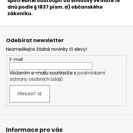
spotřebitel odstoupit od smlouvy ve lhůtě 14
dnů podle § 1837 písm. d) občanského
zákoníku.
Z
á
Odebírat newsletter
p
Nezmeškejte žádné novinky či slevy!
a
t
E-mail
í
Vložením e-mailu souhlasíte s
podmínkami
ochrany osobních údajů
PŘIHLÁSIT SE
Informace pro vás