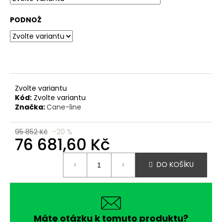
č
u
PODNOŽ
j
e
m
e
Zvolte variantu
Kód:
Zvolte variantu
Značka:
Cane-line
95 852 Kč
–20 %
76 681,60 Kč
Měrná
DO KOŠÍKU
cena:
Máte otázku k tomuto produktu?