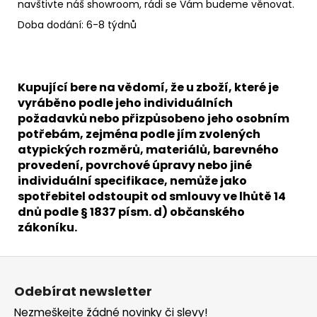
navštivte náš showroom, rádi se Vám budeme věnovat.
Doba dodání: 6-8 týdnů
Kupující bere na vědomí, že u zboží, které je
vyráběno podle jeho individuálních
požadavků nebo přizpůsobeno jeho osobním
potřebám, zejména podle jím zvolených
atypických rozměrů, materiálů, barevného
provedení, povrchové úpravy nebo jiné
individuální specifikace, nemůže jako
spotřebitel odstoupit od smlouvy ve lhůtě 14
dnů podle § 1837 písm. d) občanského
zákoníku.
Z
á
Odebírat newsletter
p
Nezmeškejte žádné novinky či slevy!