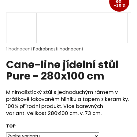
KČ
a
–20 %
j
í
t
?
Průměrné
1 hodnocení
Podrobnosti hodnocení
hodnocení
Cane-line jídelní stůl
produktu
je
HLEDAT
Pure - 280x100 cm
5,0
z
5
hvězdiček.
Minimalistický stůl s jednoduchým rámem v
D
práškově lakovaném hliníku a topem z keramiky.
o
100% přírodní produkt.
Více barevných
p
variant. Velikost 280x100 cm, v. 73 cm.
o
r
TOP
u