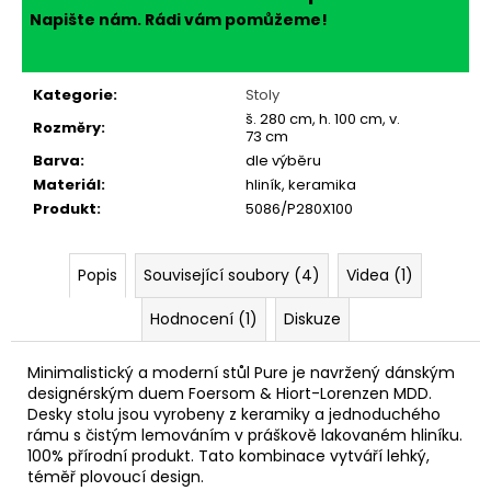
Napište nám. Rádi vám pomůžeme!
Kategorie
:
Stoly
š. 280 cm, h. 100 cm, v.
Rozměry
:
73 cm
Barva
:
dle výběru
Materiál
:
hliník, keramika
Produkt
:
5086/P280X100
Popis
Související soubory (4)
Videa (1)
Hodnocení (1)
Diskuze
Minimalistický a moderní stůl Pure je navržený dánským
designérským duem Foersom & Hiort-Lorenzen MDD.
Desky stolu jsou vyrobeny z keramiky a jednoduchého
rámu s čistým lemováním v práškově lakovaném hliníku.
100% přírodní produkt. Tato kombinace vytváří lehký,
téměř plovoucí design.