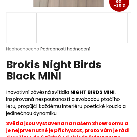
KČ
a
–20 %
j
í
t
?
Průměrné
Neohodnoceno
Podrobnosti hodnocení
hodnocení
Brokis Night Birds
produktu
je
HLEDAT
Black MINI
0,0
z
5
hvězdiček.
Inovativní závěsná svítidla
NIGHT BIRDS MINI
,
D
inspirovaná nespoutaností a svobodou ptačího
o
letu, propůjčí každému interiéru poetické kouzlo a
p
jedinečnou dynamiku.
o
Světla jsou vystavena na našem Showroomu a
r
je nejprve nutné je přichystat, proto vám je rádi
u