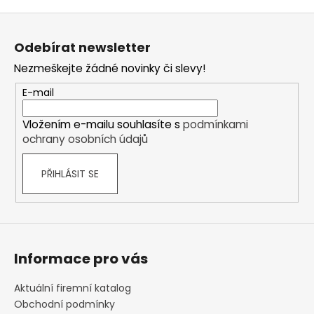
Z
á
Odebírat newsletter
p
Nezmeškejte žádné novinky či slevy!
a
t
E-mail
í
Vložením e-mailu souhlasíte s
podmínkami
ochrany osobních údajů
PŘIHLÁSIT SE
Informace pro vás
Aktuální firemní katalog
Obchodní podmínky