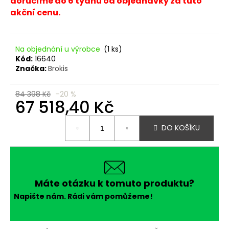
č
doručíme do 6 týdnů od objednávky za tuto
u
akční cenu.
j
e
m
Na objednání u výrobce
(1 ks)
e
Kód:
16640
Značka:
Brokis
84 398 Kč
–20 %
67 518,40 Kč
Měrná
DO KOŠÍKU
cena:
Máte otázku k tomuto produktu?
Napište nám. Rádi vám pomůžeme!