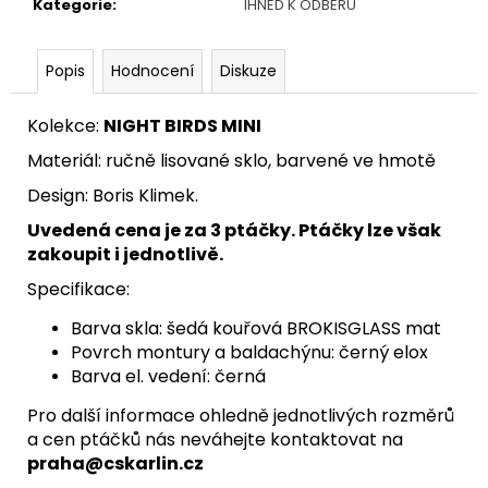
Kategorie
:
IHNED K ODBĚRU
Popis
Hodnocení
Diskuze
Kolekce:
NIGHT BIRDS MINI
Materiál: ručně lisované sklo, barvené ve hmotě
Design: Boris Klimek.
Uvedená cena je za 3 ptáčky. Ptáčky lze však
zakoupit i jednotlivě.
Specifikace:
Barva skla: šedá kouřová BROKISGLASS mat
Povrch montury a baldachýnu: černý elox
Barva el. vedení: černá
Pro další informace ohledně jednotlivých rozměrů
a cen ptáčků nás neváhejte kontaktovat na
praha@cskarlin.cz