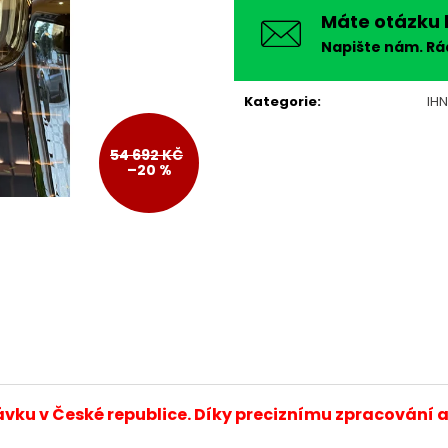
cena:
Máte otázku 
Napište nám. R
Kategorie
:
IH
54 692 KČ
–20 %
ávku v České republice. Díky preciznímu zpracování 