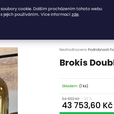
vené zajímavé nabídky - kontaktujte nás na
 soubory cookie. Dalším procházením tohoto webu
 s jejich používáním.. Více informací
zde
.
NED K ODBĚRU
Obývací pokoje
Ložnice
Co potřebujete najít?
HLEDAT
Průměrné
Neohodnoceno
Podrobnosti h
hodnocení
Brokis Doub
produktu
je
0,0
Doporučujeme
z
5
hvězdiček.
Skladem
(1 ks)
54 692 Kč
–20 %
43 753,60 Kč
Měrná