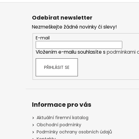
Z
á
Odebírat newsletter
p
Nezmeškejte žádné novinky či slevy!
a
t
E-mail
í
Vložením e-mailu souhlasíte s
podmínkami o
PŘIHLÁSIT SE
Informace pro vás
Aktuální firemní katalog
Obchodní podmínky
Podmínky ochrany osobních údajů