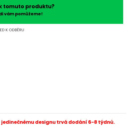
k tomuto produktu?
ádi vám pomůžeme!
NED K ODBĚRU
a jedinečnému designu trvá dodání 6-8 týdnů.