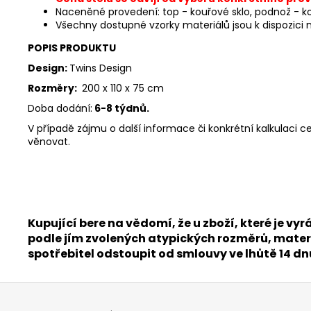
Naceněné provedení: top - kouřové sklo, podnož - k
Všechny dostupné vzorky materiálů jsou k dispozi
POPIS PRODUKTU
Design:
Twins Design
Rozměry:
200 x 110 x 75 cm
Doba dodání:
6-8 týdnů.
V případě zájmu o další informace či konkrétní kalkulac
věnovat.
Kupující bere na vědomí, že u zboží, které je
podle jím zvolených atypických rozměrů, materi
spotřebitel odstoupit od smlouvy ve lhůtě 14 d
Z
á