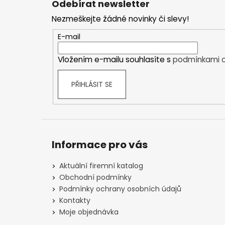
Odebírat newsletter
p
Nezmeškejte žádné novinky či slevy!
a
t
E-mail
í
Vložením e-mailu souhlasíte s
podmínkami o
PŘIHLÁSIT SE
Informace pro vás
Aktuální firemní katalog
Obchodní podmínky
Podmínky ochrany osobních údajů
Kontakty
Moje objednávka