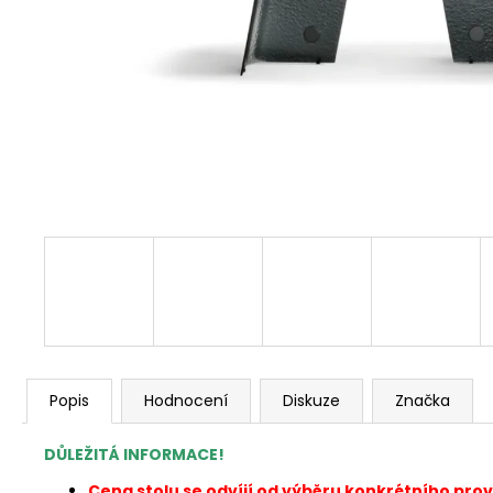
Popis
Hodnocení
Diskuze
Značka
DŮLEŽITÁ INFORMACE!
Cena stolu se odvíjí od výběru konkrétního pro