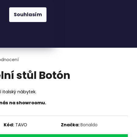
praha@cskarlin.cz
Souhlasím
Hledat
Přihlášení
Nákupní
Osvětlení
Zahrada
Kuchyně
Pra
košík
odnocení
lní stůl Botón
 italský nábytek.
u nás na showroomu.
Kód:
TAVO
Značka:
Bonaldo