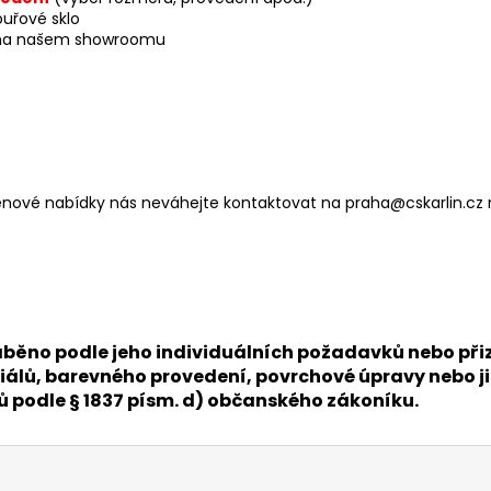
ouřové sklo
ci na našem showroomu
i cenové nabídky nás neváhejte kontaktovat na praha@cskarlin.
 vyráběno podle jeho individuálních požadavků nebo 
álů, barevného provedení, povrchové úpravy nebo ji
nů podle § 1837 písm. d) občanského zákoníku.