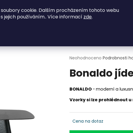
vené zajímavé nabídky - kontaktujte nás na
 soubory cookie. Dalším procházením tohoto webu
 s jejich používáním.. Více informací
zde
.
NED K ODBĚRU
Obývací pokoje
Ložnice
Co potřebujete najít?
o jídelní stůl Botón
HLEDAT
Průměrné
Neohodnoceno
Podrobnosti h
hodnocení
Bonaldo jíde
produktu
je
0,0
Doporučujeme
z
BONALDO
-
moderní a luxusní
5
hvězdiček.
Vzorky si lze prohlédnout 
Cena na dotaz