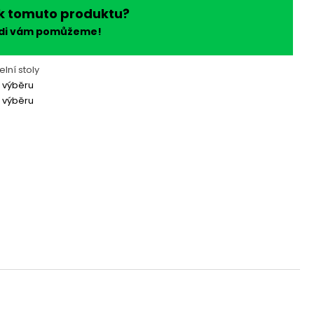
k tomuto produktu?
ádi vám pomůžeme!
elní stoly
 výběru
 výběru