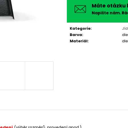
Máte otázku 
Napište nám. R
Kategorie
:
Jíd
Barva
:
dle
Materiál
:
dle
vedení
(výběr rozměrů, provedení apod.)