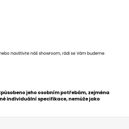
cz nebo navštivte náš showroom, rádi se Vám budeme
přizpůsobeno jeho osobním potřebám, zejména
né individuální specifikace, nemůže jako