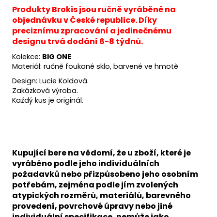
Produkty Brokis jsou ručně vyráběné na
objednávku v České republice. Díky
preciznímu zpracování a jedinečnému
designu trvá dodání 6-8 týdnů.
Kolekce:
BIG ONE
Materiál: ručně foukané sklo, barvené ve hmotě
Design: Lucie Koldová.
Zakázková výroba.
Každý kus je originál.
Kupující bere na vědomí, že u zboží, které je
vyráběno podle jeho individuálních
požadavků nebo přizpůsobeno jeho osobním
potřebám, zejména podle jím zvolených
atypických rozměrů, materiálů, barevného
provedení, povrchové úpravy nebo jiné
individuální specifikace, nemůže jako