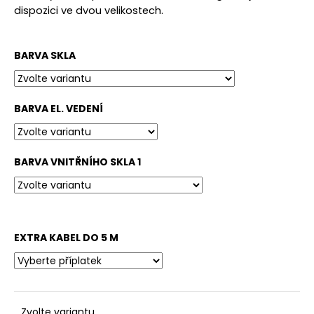
č
dispozici ve dvou velikostech.
u
j
e
BARVA SKLA
m
e
BARVA EL. VEDENÍ
BARVA VNITŘNÍHO SKLA 1
EXTRA KABEL DO 5 M
Zvolte variantu