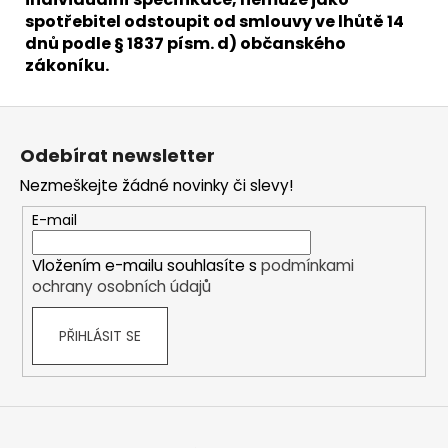
spotřebitel odstoupit od smlouvy ve lhůtě 14
dnů podle § 1837 písm. d) občanského
zákoníku.
Z
á
Odebírat newsletter
p
Nezmeškejte žádné novinky či slevy!
a
t
E-mail
í
Vložením e-mailu souhlasíte s
podmínkami
ochrany osobních údajů
PŘIHLÁSIT SE