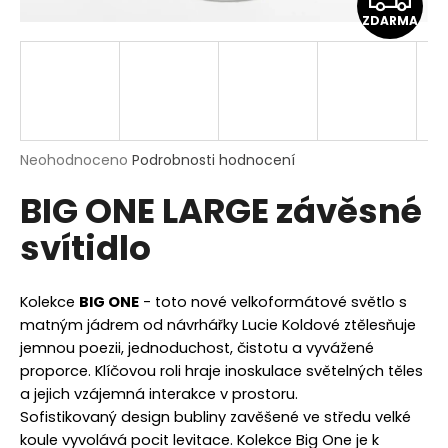
a
ZDARMA
D
j
í
A
t
R
?
M
Průměrné
Neohodnoceno
Podrobnosti hodnocení
hodnocení
BIG ONE LARGE závěsné
produktu
A
je
HLEDAT
svítidlo
0,0
z
5
hvězdiček.
Kolekce
BIG ONE
- toto nové velkoformátové světlo s
D
matným jádrem od návrhářky Lucie Koldové ztělesňuje
o
jemnou poezii, jednoduchost, čistotu a vyvážené
p
proporce. Klíčovou roli hraje inoskulace světelných těles
o
a jejich vzájemná interakce v prostoru.
r
Sofistikovaný design bubliny zavěšené ve středu velké
u
koule vyvolává pocit levitace. Kolekce Big One je k