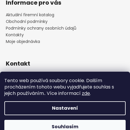
Informace pro vás
Aktuální firemní katalog
Obchodní podmínky
Podmínky ochrany osobních údajů
Kontakty
Moje objednávka
Kontakt
praha
@
cskarlin.cz
Tento web používá soubory cookie. Dalším
+420 222 316 990
procházením tohoto webu vyjadřujete souhlas s
https://www.facebook.com/cskarlin
jejich používáním.. Více informací
zde
.
Nastavení
Vytvořil Shoptet
Copyright 2026
Concept Store Karlín
. Všechna práva
Souhlasím
vyhrazena.
Upravit nastavení cookies