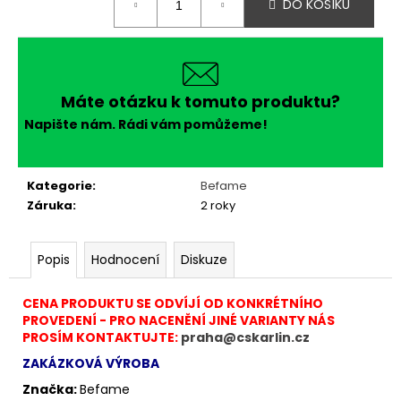
č
DO KOŠÍKU
cena:
u
j
e
m
e
Máte otázku k tomuto produktu?
Napište nám. Rádi vám pomůžeme!
Kategorie
:
Befame
Záruka
:
2 roky
Popis
Hodnocení
Diskuze
CENA PRODUKTU SE ODVÍJÍ OD KONKRÉTNÍHO
PROVEDENÍ - PRO NACENĚNÍ JINÉ VARIANTY NÁS
PROSÍM KONTAKTUJTE:
praha@cskarlin.cz
ZAKÁZKOVÁ VÝROBA
Značka:
Befame