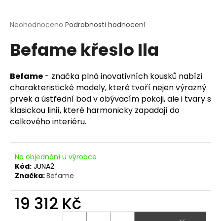
a
j
Průměrné
Neohodnoceno
Podrobnosti hodnocení
hodnocení
í
Befame křeslo Ila
produktu
t
je
?
0,0
z
Befame
- značka plná inovativních kousků nabízí
5
charakteristické modely, které tvoří nejen výrazný
hvězdiček.
prvek a ústřední bod v obývacím pokoji, ale i tvary s
klasickou linií, které harmonicky zapadají do
HLEDAT
celkového interiéru.
D
Na objednání u výrobce
Kód:
JUNA2
o
Značka:
Befame
p
o
19 312 Kč
r
u
Měrná