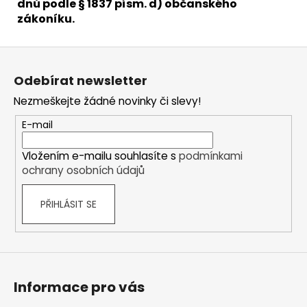
dnů podle § 1837 písm. d) občanského
zákoníku.
Z
á
Odebírat newsletter
p
Nezmeškejte žádné novinky či slevy!
a
t
E-mail
í
Vložením e-mailu souhlasíte s
podmínkami
ochrany osobních údajů
PŘIHLÁSIT SE
Informace pro vás