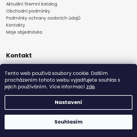
Aktuální firemní katalog
Obchodní podmínky
Podmínky ochrany osobních údajů
Kontakty
Moje objednávka
Kontakt
praha
@
cskarlin.cz
Tento web používá soubory cookie. Dalším
+420 222 316 990
procházením tohoto webu vyjadřujete souhlas s
https://www.facebook.com/cskarlin
jejich používáním.. Více informací
zde
.
Nastavení
Vytvořil Shoptet
Copyright 2026
Concept Store Karlín
. Všechna práva
Souhlasím
vyhrazena.
Upravit nastavení cookies