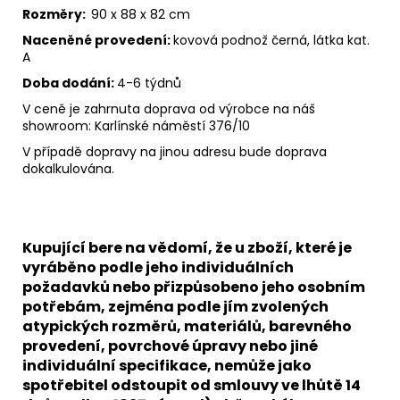
Rozměry:
90 x 88 x 82 cm
Naceněné provedení:
kovová podnož černá, látka kat.
A
Doba dodání:
4-6 týdnů
V ceně je zahrnuta doprava od výrobce na náš
showroom: Karlínské náměstí 376/10
V případě dopravy na jinou adresu bude doprava
dokalkulována.
Kupující bere na vědomí, že u zboží, které je
vyráběno podle jeho individuálních
požadavků nebo přizpůsobeno jeho osobním
potřebám, zejména podle jím zvolených
atypických rozměrů, materiálů, barevného
provedení, povrchové úpravy nebo jiné
individuální specifikace, nemůže jako
spotřebitel odstoupit od smlouvy ve lhůtě 14