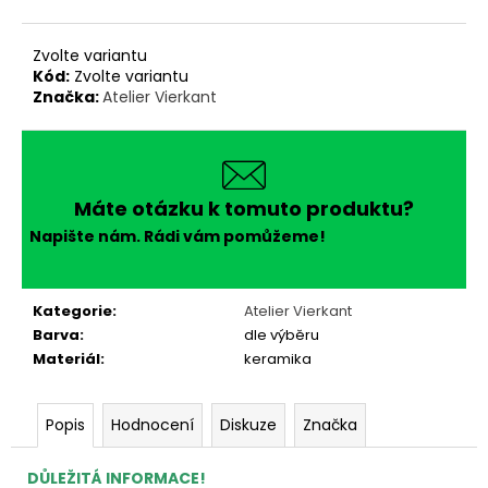
č
u
j
Zvolte variantu
e
Kód:
Zvolte variantu
m
Značka:
Atelier Vierkant
e
Máte otázku k tomuto produktu?
Napište nám. Rádi vám pomůžeme!
Kategorie
:
Atelier Vierkant
Barva
:
dle výběru
Materiál
:
keramika
Popis
Hodnocení
Diskuze
Značka
DŮLEŽITÁ INFORMACE!