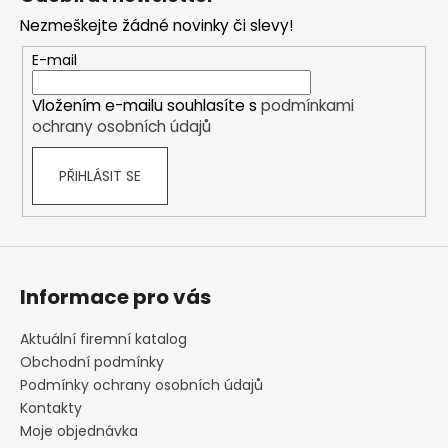
p
Nezmeškejte žádné novinky či slevy!
a
t
E-mail
í
Vložením e-mailu souhlasíte s
podmínkami
ochrany osobních údajů
PŘIHLÁSIT SE
Informace pro vás
Aktuální firemní katalog
Obchodní podmínky
Podmínky ochrany osobních údajů
Kontakty
Moje objednávka