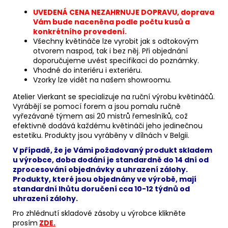
UVEDENÁ CENA NEZAHRNUJE DOPRAVU, doprava
Vám bude naceněna podle počtu kusů a
konkrétního provedení.
Všechny květináče lze vyrobit jak s odtokovým
otvorem naspod, tak i bez něj. Při objednání
doporučujeme uvést specifikaci do poznámky.
Vhodné do interiéru i exteriéru.
Vzorky lze vidět na našem showroomu.
Atelier Vierkant se specializuje na ruční výrobu květináčů.
Vyrábějí se pomocí forem a jsou pomalu ručně
vyřezávané týmem asi 20 mistrů řemeslníků, což
efektivně dodává každému květináči jeho jedinečnou
estetiku. Produkty jsou vyráběny v dílnách v Belgii.
V případě, že je Vámi požadovaný produkt skladem
u výrobce, doba dodání je standardně do 14 dní od
zprocesování objednávky a uhrazení zálohy.
Produkty, které jsou objednány ve výrobě, mají
standardní lhůtu doručení cca 10-12 týdnů od
uhrazení zálohy.
Pro zhlédnutí skladové zásoby u výrobce klikněte
prosím
ZDE.