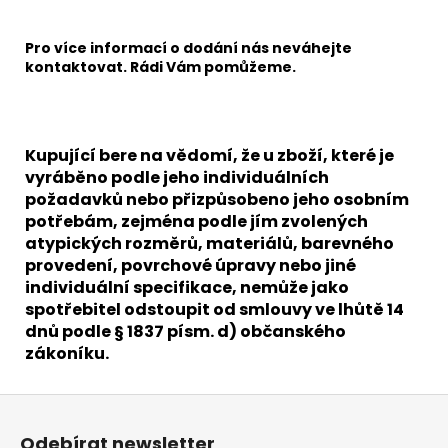
Pro více informací o dodání nás neváhejte
kontaktovat. Rádi Vám pomůžeme.
Kupující bere na vědomí, že u zboží, které je
vyráběno podle jeho individuálních
požadavků nebo přizpůsobeno jeho osobním
potřebám, zejména podle jím zvolených
atypických rozměrů, materiálů, barevného
provedení, povrchové úpravy nebo jiné
individuální specifikace, nemůže jako
spotřebitel odstoupit od smlouvy ve lhůtě 14
dnů podle § 1837 písm. d) občanského
zákoníku.
Z
á
Odebírat newsletter