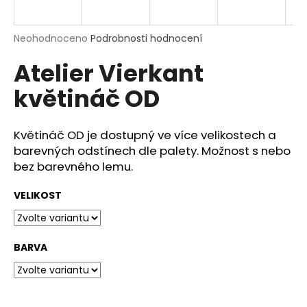
a
j
Průměrné
Neohodnoceno
Podrobnosti hodnocení
í
hodnocení
Atelier Vierkant
produktu
t
je
?
květináč OD
0,0
z
5
hvězdiček.
Květináč OD je dostupný ve více velikostech a
barevných odstínech dle palety.
Možnost s nebo
HLEDAT
bez barevného lemu.
VELIKOST
D
o
p
BARVA
o
r
u