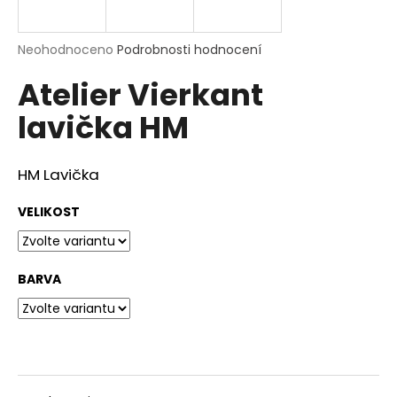
a
j
Průměrné
Neohodnoceno
Podrobnosti hodnocení
í
hodnocení
Atelier Vierkant
produktu
t
je
?
lavička HM
0,0
z
5
hvězdiček.
HM Lavička
HLEDAT
VELIKOST
BARVA
D
o
p
o
r
u