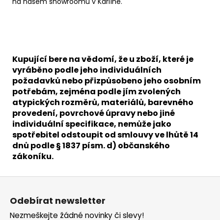
na našem showroomu v Karlíně.
Kupující bere na vědomí, že u zboží, které je
vyráběno podle jeho individuálních
požadavků nebo přizpůsobeno jeho osobním
potřebám, zejména podle jím zvolených
atypických rozměrů, materiálů, barevného
provedení, povrchové úpravy nebo jiné
individuální specifikace, nemůže jako
spotřebitel odstoupit od smlouvy ve lhůtě 14
dnů podle § 1837 písm. d) občanského
zákoníku.
Z
á
Odebírat newsletter
p
Nezmeškejte žádné novinky či slevy!