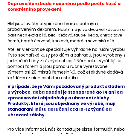
Doprava Vám bude naceněna podle počtu kusů a
konkrétního provedení.
HM jsou lavičky atypického tvaru s patrným
probarveným dekorem.
Nabízíme je ve dvou velikostech a
odstínech extra bílá, bílo-béžová, taupe-šedá, antracitově
černá, bordó červená, korková, modrá a severská bílá.
Atelier Vierkant se specializuje výhradně na ruční výrobu.
Tyto sochařské kusy pro dům a zahradu, jsou vyrobeny z
jedinečné hlíny z různých oblastí Německa. Vyrábějí se
pomocí forem a jsou pomalu ručně vyřezávané
týmem asi 20 mistrů řemeslníků, což efektivně dodává
každému z nich osobitou estetiku.
V případě, že je Vámi požadovaný produkt skladem
u výrobce, doba dodání je standardně do 14 dní od
zprocesování objednávky a uhrazení zálohy.
Produkty, které jsou objednány ve výrobě, mají
standardní lhůtu doručení cca 10-12 týdnů od
uhrazení zálohy.
Pro více informací, nás kontaktujte skrze formulář, nebo