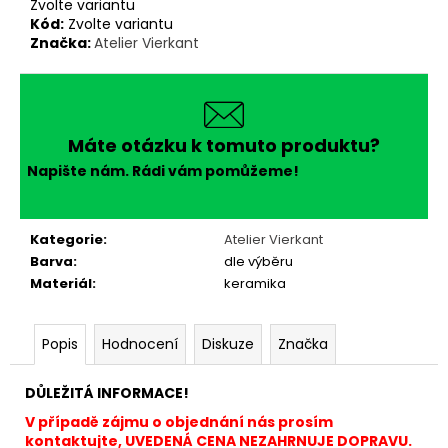
č
Zvolte variantu
u
Kód:
Zvolte variantu
Značka:
Atelier Vierkant
j
e
m
e
Máte otázku k tomuto produktu?
Napište nám. Rádi vám pomůžeme!
Kategorie
:
Atelier Vierkant
Barva
:
dle výběru
Materiál
:
keramika
Popis
Hodnocení
Diskuze
Značka
DŮLEŽITÁ INFORMACE!
V případě zájmu o objednání nás prosím
kontaktujte, UVEDENÁ CENA NEZAHRNUJE DOPRAVU.