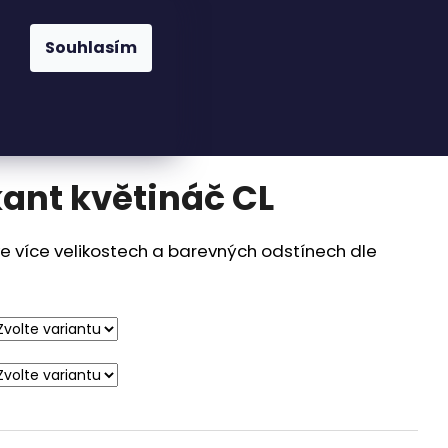
Hledat
Přihlášení
Nákupní
Osvětlení
Zahrada
Kuchyně
Pra
Souhlasím
košík
odnocení
kant květináč CL
ve více velikostech a barevných odstínech dle