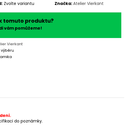
d:
Zvolte variantu
Značka:
Atelier Vierkant
k tomuto produktu?
ádi vám pomůžeme!
lier Vierkant
 výběru
ramika
dení.
cifikaci do poznámky.