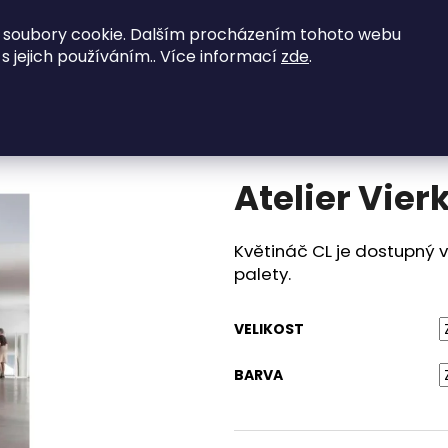
 soubory cookie. Dalším procházením tohoto webu
NED K ODBĚRU
Obývací pokoje
Ložnice
 s jejich používáním.. Více informací
zde
.
ier Vierkant květináč CL
Co potřebujete najít?
Průměrné
Neohodnoceno
Podrobnosti h
hodnocení
Atelier Vier
produktu
HLEDAT
je
0,0
z
Květináč CL je dostupný 
5
Doporučujeme
palety.
hvězdiček.
VELIKOST
BARVA