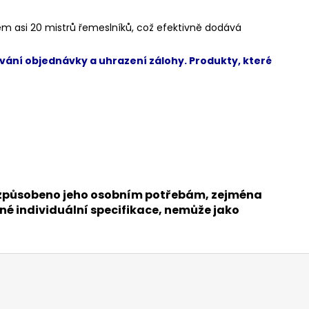
 asi 20 mistrů řemeslníků, což efektivně dodává
vání objednávky a uhrazení zálohy. Produkty, které
přizpůsobeno jeho osobním potřebám, zejména
né individuální specifikace, nemůže jako