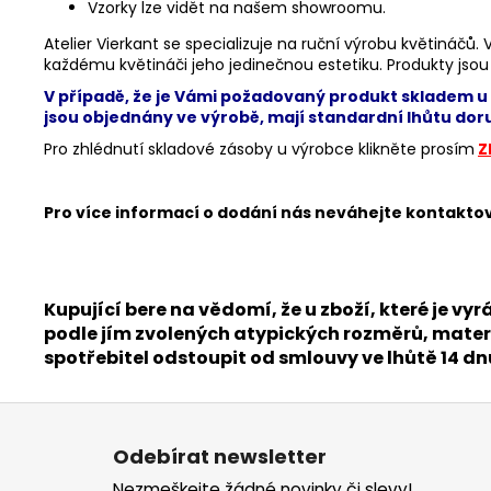
Vzorky lze vidět na našem showroomu.
Atelier Vierkant se specializuje na ruční výrobu květináčů.
každému květináči jeho jedinečnou estetiku. Produkty jsou 
V případě, že je Vámi požadovaný produkt skladem u 
jsou objednány ve výrobě, mají standardní lhůtu doru
Pro zhlédnutí skladové zásoby u výrobce klikněte prosím
Z
Pro více informací o dodání nás neváhejte kontakt
Kupující bere na vědomí, že u zboží, které je
podle jím zvolených atypických rozměrů, materi
spotřebitel odstoupit od smlouvy ve lhůtě 14 d
Z
á
Odebírat newsletter
p
Nezmeškejte žádné novinky či slevy!