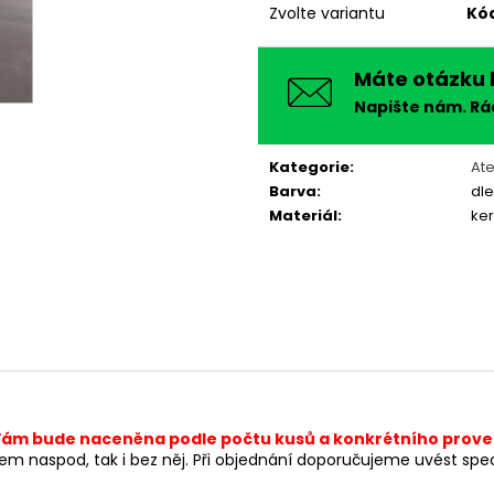
Zvolte variantu
Kó
Máte otázku 
Napište nám. R
Kategorie
:
Ate
Barva
:
dle
Materiál
:
ke
ám bude naceněna podle počtu kusů a konkrétního prove
rem naspod, tak i bez něj. Při objednání doporučujeme uvést spe