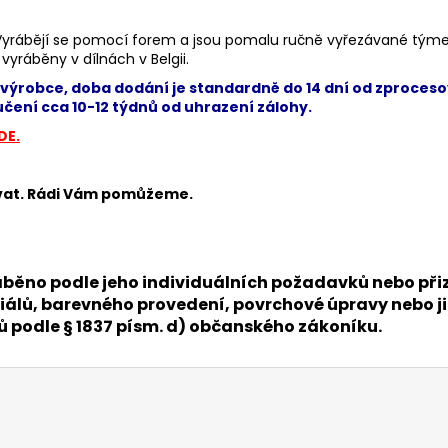
Vyrábějí se pomocí forem a jsou pomalu ručně vyřezávané týmem
vyráběny v dílnách v Belgii.
výrobce, doba dodání je standardně do 14 dní od zproceso
čení cca 10-12 týdnů od uhrazení zálohy.
DE.
ovat. Rádi Vám pomůžeme.
 vyráběno podle jeho individuálních požadavků nebo 
álů, barevného provedení, povrchové úpravy nebo ji
nů podle § 1837 písm. d) občanského zákoníku.