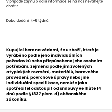
V případě zájmu o další informace se na nás neváhejte
obrátit.
Doba dodání: 4-6 týdnů.
Kupující bere na vědomí, že u zboží, které je
vyráběno podle jeho individuálních
požadavků nebo přizpůsobeno jeho osobním
potřebám, zejména podle jím zvolených
atypických rozměrů, materiálů, barevného
provedení, povrchové úpravy nebo jiné
individuální specifikace, nemůže jako
spotřebitel odstoupit od smlouvy ve lhůtě 14
dnů podle § 1837 písm. d) občanského
zákoníku.