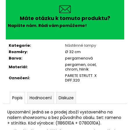
č
u
j
Máte otázku k tomuto produktu?
e
m
Napište nám. Rádi vám pomůžeme!
e
Kategorie
:
Nástěnné lampy
Rozměry
:
Ø 32 cm
Barva
:
pergamenová
pergamen, ocel,
Materiál
:
chrom, hliník
PARETE STRUTT. X
Označení
:
DIFF.320
Popis
Hodnocení
Diskuze
Upozornění: jedná se o prodej zboží vystaveného na
našem showroomu a bez původního obalu. Set: rameno
+ stínítko. Kód výrobce:
(1186010A + 0780010A)
.