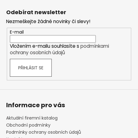
Z
á
Odebírat newsletter
p
Nezmeškejte žádné novinky či slevy!
a
t
E-mail
í
Vložením e-mailu souhlasíte s
podmínkami
ochrany osobních údajů
PŘIHLÁSIT SE
Informace pro vás
Aktuální firemní katalog
Obchodní podmínky
Podmínky ochrany osobních údajů