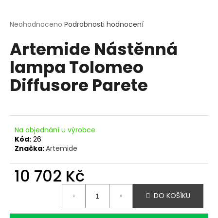
a
j
Průměrné
Neohodnoceno
Podrobnosti hodnocení
hodnocení
í
Artemide Nástěnná
produktu
t
je
?
lampa Tolomeo
0,0
z
Diffusore Parete
5
hvězdiček.
HLEDAT
Na objednání u výrobce
Kód:
26
Značka:
Artemide
D
o
10 702 Kč
p
o
Měrná
DO KOŠÍKU
r
cena:
u