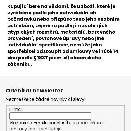
Kupující bere na vědomí, že u zboží, které je
vyráběno podle jeho individuálních
požadavků nebo přizpůsobeno jeho osobním
potřebám, zejména podle jím zvolených
atypických rozměrů, materiálů, barevného
provedení, povrchové úpravy nebo jiné
individuální specifikace, nemůže jako
spotřebitel odstoupit od smlouvy ve lhůtě 14
dnů podle § 1837 písm. d) občanského
zákoníku.
Z
á
Odebírat newsletter
p
Nezmeškejte žádné novinky či slevy!
a
t
E-mail
í
Vložením e-mailu souhlasíte s
podmínkami
ochrany osobních údajů