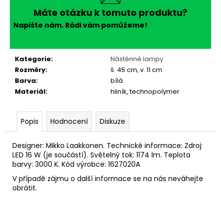
č
u
Máte otázku k tomuto produktu?
j
Napište nám. Rádi vám pomůžeme!
e
m
e
Kategorie
:
Nástěnné lampy
Rozměry
:
š. 45 cm, v. 11 cm
Barva
:
bílá
Materiál
:
hliník, technopolymer
Popis
Hodnocení
Diskuze
Designer: Mikko Laakkonen. Technické informace: Zdroj:
LED 16 W (je součástí). Světelný tok: 1174 lm. Teplota
barvy: 3000 K. Kód výrobce: 1627020A
V případě zájmu o další informace se na nás neváhejte
obrátit.