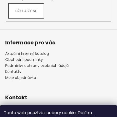
PŘIHLÁSIT SE
Informace pro vás
Aktuální firemní katalog
Obchodní podmínky
Podmínky ochrany osobních údajů
Kontakty
Moje objednávka
Kontakt
praha
@
cskarlin.cz
Tento web používá soubory cookie. Dalším
+420 222 316 990