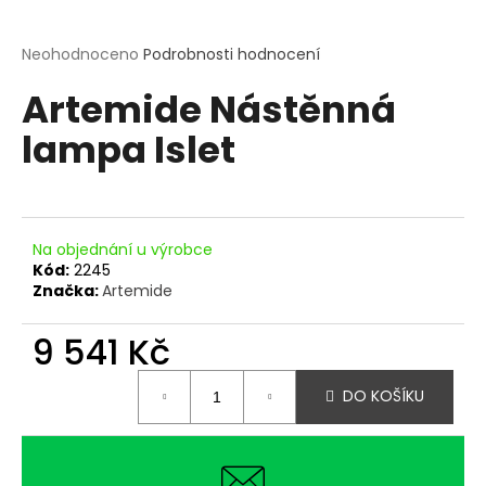
a
j
Průměrné
Neohodnoceno
Podrobnosti hodnocení
hodnocení
í
Artemide Nástěnná
produktu
t
je
?
lampa Islet
0,0
z
5
hvězdiček.
Na objednání u výrobce
HLEDAT
Kód:
2245
Značka:
Artemide
9 541 Kč
D
o
Měrná
p
DO KOŠÍKU
cena:
o
r
u