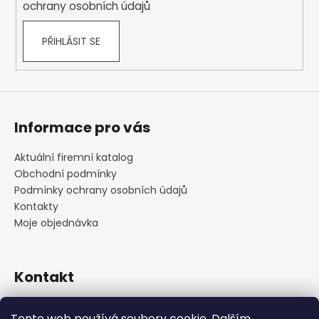
ochrany osobních údajů
PŘIHLÁSIT SE
Informace pro vás
Aktuální firemní katalog
Obchodní podmínky
Podmínky ochrany osobních údajů
Kontakty
Moje objednávka
Kontakt
praha
@
cskarlin.cz
Tento web používá soubory cookie. Dalším