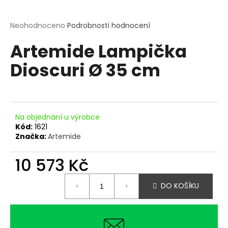
a
j
Průměrné
Neohodnoceno
Podrobnosti hodnocení
hodnocení
í
Artemide Lampička
produktu
t
je
?
Dioscuri Ø 35 cm
0,0
z
5
hvězdiček.
Na objednání u výrobce
HLEDAT
Kód:
1621
Značka:
Artemide
10 573 Kč
D
o
Měrná
p
DO KOŠÍKU
cena:
o
r
u