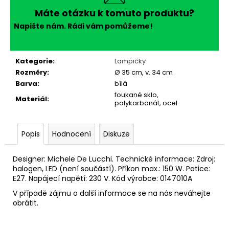
č
u
Máte otázku k tomuto produktu?
j
Napište nám. Rádi vám pomůžeme!
e
m
e
Kategorie
:
Lampičky
Rozměry
:
Ø 35 cm, v. 34 cm
Barva
:
bílá
foukané sklo,
Materiál
:
polykarbonát, ocel
Popis
Hodnocení
Diskuze
Designer: Michele De Lucchi. Technické informace:
Zdroj:
halogen, LED (není součástí). Příkon max.: 150
W. Patice:
E27. Napájecí napětí: 230 V.
Kód výrobce: 0147010A
V případě zájmu o další informace se na nás neváhejte
obrátit.