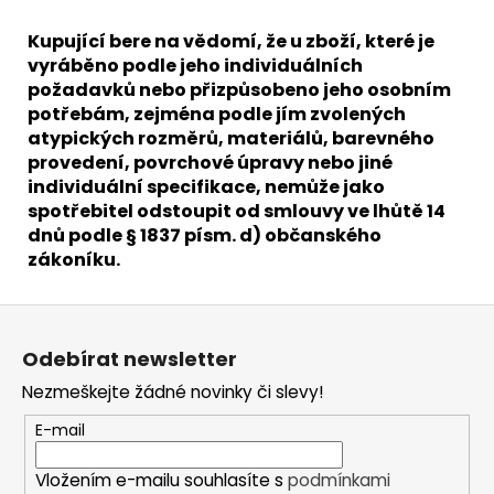
Kupující bere na vědomí, že u zboží, které je
vyráběno podle jeho individuálních
požadavků nebo přizpůsobeno jeho osobním
potřebám, zejména podle jím zvolených
atypických rozměrů, materiálů, barevného
provedení, povrchové úpravy nebo jiné
individuální specifikace, nemůže jako
spotřebitel odstoupit od smlouvy ve lhůtě 14
dnů podle § 1837 písm. d) občanského
zákoníku.
Z
á
Odebírat newsletter
p
Nezmeškejte žádné novinky či slevy!
a
t
E-mail
í
Vložením e-mailu souhlasíte s
podmínkami