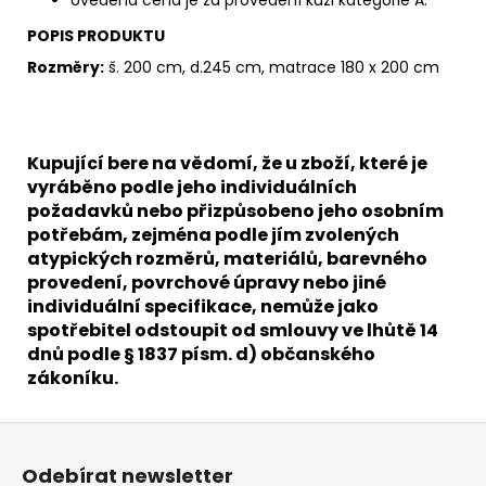
POPIS PRODUKTU
Rozměry:
š. 200 cm, d.245 cm, matrace 180 x 200 cm
Kupující bere na vědomí, že u zboží, které je
vyráběno podle jeho individuálních
požadavků nebo přizpůsobeno jeho osobním
potřebám, zejména podle jím zvolených
atypických rozměrů, materiálů, barevného
provedení, povrchové úpravy nebo jiné
individuální specifikace, nemůže jako
spotřebitel odstoupit od smlouvy ve lhůtě 14
dnů podle § 1837 písm. d) občanského
zákoníku.
Z
á
Odebírat newsletter