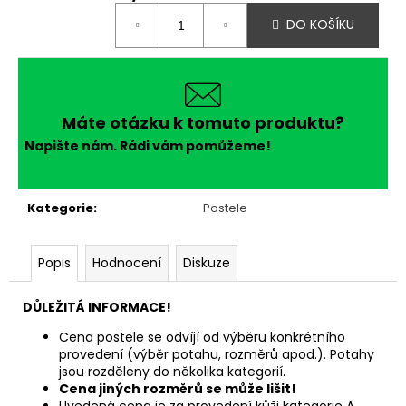
č
Měrná
u
DO KOŠÍKU
cena:
j
e
m
e
Máte otázku k tomuto produktu?
Napište nám. Rádi vám pomůžeme!
Kategorie
:
Postele
Popis
Hodnocení
Diskuze
DŮLEŽITÁ INFORMACE!
Cena postele se odvíjí od výběru konkrétního
provedení (výběr potahu, rozměrů apod.). Potahy
jsou rozděleny do několika kategorií.
Cena jiných rozměrů se může lišit!
Uvedená cena je za provedení kůži kategorie A.