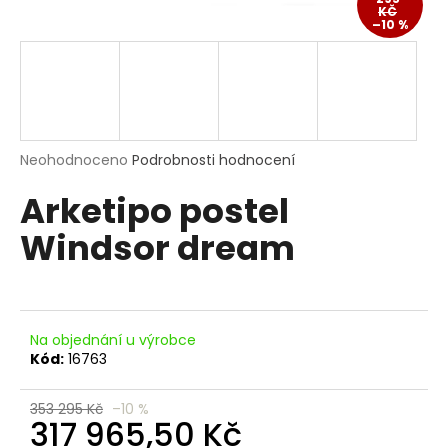
KČ
a
–10 %
j
í
t
?
Průměrné
Neohodnoceno
Podrobnosti hodnocení
hodnocení
Arketipo postel
produktu
je
HLEDAT
Windsor dream
0,0
z
5
hvězdiček.
D
o
Na objednání u výrobce
Kód:
16763
p
o
r
353 295 Kč
–10 %
317 965,50 Kč
u