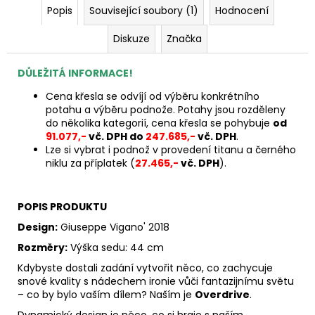
Popis
Související soubory (1)
Hodnocení
Diskuze
Značka
DŮLEŽITÁ INFORMACE!
Cena křesla se odvíjí od výběru konkrétního
potahu a výběru podnože.
Potahy jsou rozděleny
do několika kategorií, cena křesla se pohybuje
od
91.077,-
vč. DPH
do
247.685,-
vč. DPH
.
Lze si vybrat i podnož v provedení titanu a černého
niklu za příplatek (
27.465,-
vč. DPH
).
POPIS PRODUKTU
Design:
Giuseppe Vigano' 2018
Rozměry:
Výška sedu: 44 cm
Kdybyste dostali zadání vytvořit něco, co zachycuje
snové kvality s nádechem ironie vůči fantazijnímu světu
– co by bylo vaším dílem? Naším je
Overdrive
.
Dynamický design je něco, co si hraje s naším