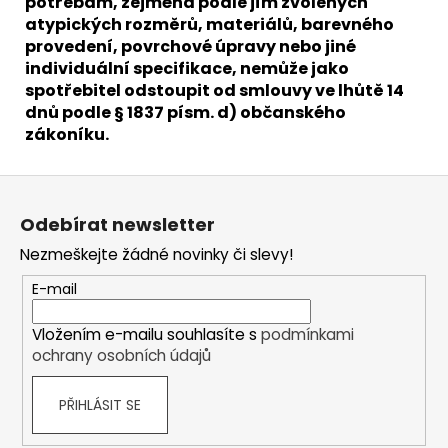
potřebám, zejména podle jím zvolených
atypických rozměrů, materiálů, barevného
provedení, povrchové úpravy nebo jiné
individuální specifikace, nemůže jako
spotřebitel odstoupit od smlouvy ve lhůtě 14
dnů podle § 1837 písm. d) občanského
zákoníku.
Z
á
Odebírat newsletter
p
Nezmeškejte žádné novinky či slevy!
a
t
E-mail
í
Vložením e-mailu souhlasíte s
podmínkami
ochrany osobních údajů
PŘIHLÁSIT SE