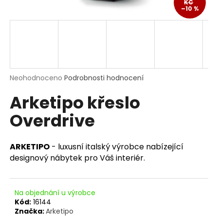
KČ
a
–10 %
j
í
t
?
Průměrné
Neohodnoceno
Podrobnosti hodnocení
hodnocení
Arketipo křeslo
produktu
je
HLEDAT
Overdrive
0,0
z
5
hvězdiček.
ARKETIPO
- luxusní italský výrobce nabízející
D
designový nábytek pro Váš interiér.
o
p
o
Na objednání u výrobce
r
Kód:
16144
u
Značka:
Arketipo