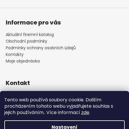
Informace pro vás
Aktuální firemní katalog
Obchodní podmínky
Podmínky ochrany osobních údajů
Kontakty
Moje objednávka
Kontakt
praha
@
cskarlin.cz
Tento web používá soubory cookie. Dalším
+420 222 316 990
procházením tohoto webu vyjadřujete souhlas s
https://www.facebook.com/cskarlin
jejich používáním.. Více informací
zde
.
Nastavení