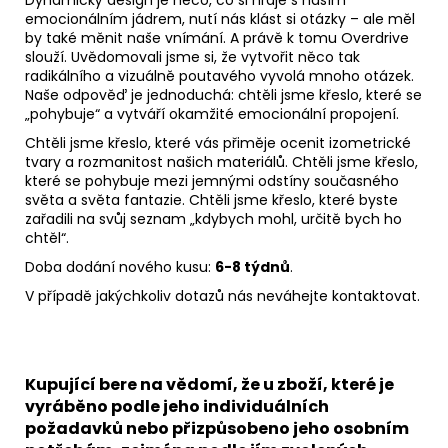
emocionálním jádrem, nutí nás klást si otázky – ale měl
by také měnit naše vnímání. A právě k tomu Overdrive
slouží. Uvědomovali jsme si, že vytvořit něco tak
radikálního a vizuálně poutavého vyvolá mnoho otázek.
Naše odpověď je jednoduchá: chtěli jsme křeslo, které se
„pohybuje“ a vytváří okamžité emocionální propojení.
Chtěli jsme křeslo, které vás přiměje ocenit izometrické
tvary a rozmanitost našich materiálů. Chtěli jsme křeslo,
které se pohybuje mezi jemnými odstíny současného
světa a světa fantazie. Chtěli jsme křeslo, které byste
zařadili na svůj seznam „kdybych mohl, určitě bych ho
chtěl“.
Doba dodání nového kusu:
6-8 týdnů
.
V případě jakýchkoliv dotazů nás neváhejte kontaktovat.
Kupující bere na vědomí, že u zboží, které je
vyráběno podle jeho individuálních
požadavků nebo přizpůsobeno jeho osobním