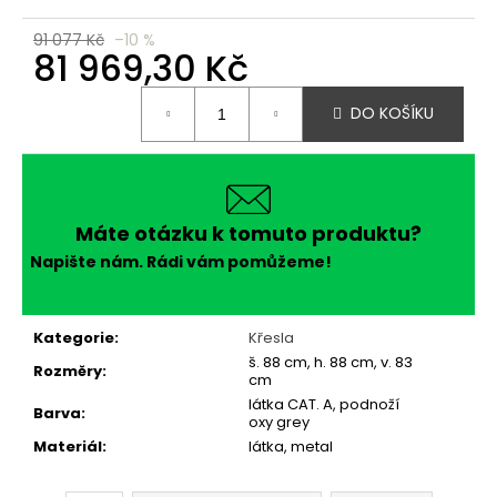
č
u
91 077 Kč
–10 %
j
81 969,30 Kč
e
Měrná
m
DO KOŠÍKU
cena:
e
Máte otázku k tomuto produktu?
Napište nám. Rádi vám pomůžeme!
Kategorie
:
Křesla
š. 88 cm, h. 88 cm, v. 83
Rozměry
:
cm
látka CAT. A, podnoží
Barva
:
oxy grey
Materiál
:
látka, metal