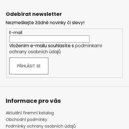
Z
á
Odebírat newsletter
p
Nezmeškejte žádné novinky či slevy!
a
t
E-mail
í
Vložením e-mailu souhlasíte s
podmínkami
ochrany osobních údajů
PŘIHLÁSIT SE
Informace pro vás
Aktuální firemní katalog
Obchodní podmínky
Podmínky ochrany osobních údajů