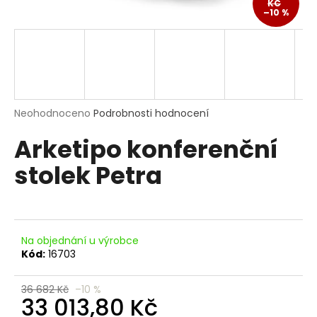
KČ
a
–10 %
j
í
t
?
Průměrné
Neohodnoceno
Podrobnosti hodnocení
hodnocení
Arketipo konferenční
produktu
je
HLEDAT
stolek Petra
0,0
z
5
hvězdiček.
D
o
Na objednání u výrobce
Kód:
16703
p
o
r
36 682 Kč
–10 %
33 013,80 Kč
u