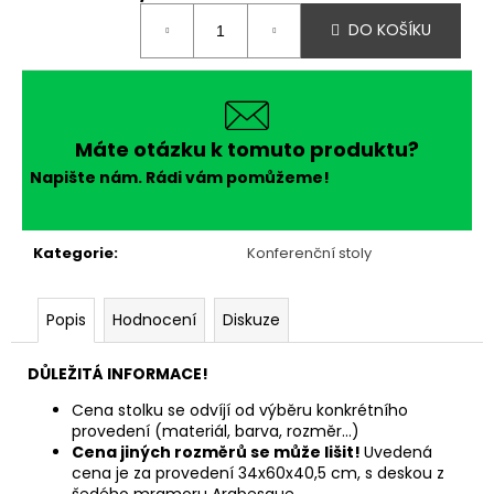
č
Měrná
u
DO KOŠÍKU
cena:
j
e
m
e
Máte otázku k tomuto produktu?
Napište nám. Rádi vám pomůžeme!
Kategorie
:
Konferenční stoly
Popis
Hodnocení
Diskuze
DŮLEŽITÁ INFORMACE!
Cena stolku se odvíjí od výběru konkrétního
provedení (materiál, barva, rozměr...)
Cena jiných rozměrů se může lišit!
Uvedená
cena je za provedení 34x60x40,5 cm, s deskou z
šedého mramoru Arabesque.