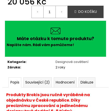
20 056 Kč
Měrná
DO KOŠÍKU
cena:
Máte otázku k tomuto produktu?
Napište nám. Rádi vám pomůžeme!
Kategorie
:
Designové osvětlení
Záruka
:
2 roky
Popis
Související (2)
Hodnocení
Diskuze
Produkty Brokis jsou ručně vyráběné na
objednávku v České republice. Díky
preciznímu zpracování a jedinečnému