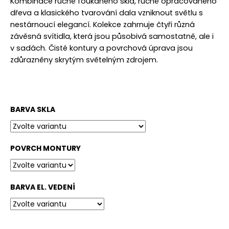
č
Kombinace ručně foukaného skla, ručně opracovaného
u
dřeva a klasického tvarování dala vzniknout světlu s
j
nestárnoucí elegancí. Kolekce zahrnuje čtyři různá
e
závěsná svítidla, která jsou působivá samostatně, ale i
m
v sadách. Čisté kontury a povrchová úprava jsou
e
zdůrazněny skrytým světelným zdrojem.
BARVA SKLA
POVRCH MONTURY
BARVA EL. VEDENÍ