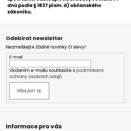
dnů podle § 1837 písm. d) občanského
zákoníku.
Z
á
Odebírat newsletter
p
Nezmeškejte žádné novinky či slevy!
a
t
E-mail
í
Vložením e-mailu souhlasíte s
podmínkami
ochrany osobních údajů
PŘIHLÁSIT SE
Informace pro vás