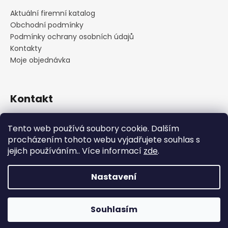
Aktuální firemní katalog
Obchodní podmínky
Podmínky ochrany osobních údajů
Kontakty
Moje objednávka
Kontakt
praha
@
cskarlin.cz
Tento web používá soubory cookie. Dalším
+420 222 316 990
procházením tohoto webu vyjadřujete souhlas s
https://www.facebook.com/cskarlin
jejich používáním.. Více informací
zde
.
Nastavení
Vytvořil Shoptet
Copyright 2026
Concept Store Karlín
. Všechna práva
Souhlasím
vyhrazena.
Upravit nastavení cookies