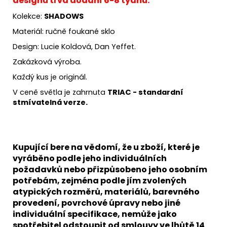
designu trvá dodání 6-8 týdnů.
Kolekce:
SHADOWS
Materiál: ručně foukané sklo
Design: Lucie Koldová, Dan Yeffet.
Zakázková výroba.
Každý kus je originál.
V ceně světla je zahrnuta
TRIAC - standardní
stmívatelná verze.
Kupující bere na vědomí, že u zboží, které je
vyráběno podle jeho individuálních
požadavků nebo přizpůsobeno jeho osobním
potřebám, zejména podle jím zvolených
atypických rozměrů, materiálů, barevného
provedení, povrchové úpravy nebo jiné
individuální specifikace, nemůže jako
spotřebitel odstoupit od smlouvy ve lhůtě 14