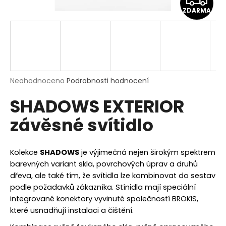
a
ZDARMA
D
j
í
A
t
R
?
M
Průměrné
Neohodnoceno
Podrobnosti hodnocení
hodnocení
SHADOWS EXTERIOR
produktu
A
je
HLEDAT
závěsné svítidlo
0,0
z
5
hvězdiček.
Kolekce
SHADOWS
je výjimečná nejen širokým spektrem
D
barevných variant skla, povrchových úprav a druhů
o
dřeva, ale také tím, že svítidla lze kombinovat do sestav
p
podle požadavků zákazníka. Stínidla mají speciální
o
integrované konektory vyvinuté společností BROKIS,
r
které usnadňují instalaci a čištění.
u