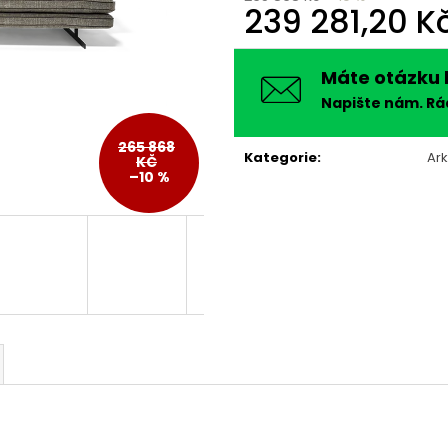
239 281,20 K
Měrná
cena:
Máte otázku 
Napište nám. R
265 868
Kategorie
:
Ark
KČ
–10 %