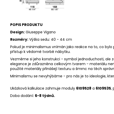
POPIS PRODUKTU
Design:
Giuseppe Vigano
Rozměry:
Výška sedu: 40 - 44 cm
Pokud je minimalismus vnímán jako reakce na to, co bylo
přístup k vědomé tvorbě nábytku.
Vezměme si jeho konstrukci - symbol jednoduchosti, ale 
elegance je zdůrazněna celkovým tvarem - materiálu není
použité materiály přinášejí texturu a šmrnc na těch sprá
Minimalismu se nevyhýbáme - pro nás je to ideologie, kter
Ukázková kalkulace zahrnuje moduly
6109528
a
6109535
,
Doba dodání:
6-8 týdnů.