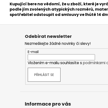
Kupující bere na vědomí, že u zboží, které je
podle jím zvolených atypických rozměrů, materi
spotřebitel odstoupit od smlouvy ve lhůtě 14 d
Z
á
Odebírat newsletter
p
Nezmeškejte žádné novinky či slevy!
a
t
E-mail
í
Vložením e-mailu souhlasíte s
podmínkami o
PŘIHLÁSIT SE
Informace pro vás