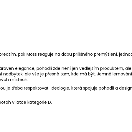
 předtím, pak Moss reaguje na dobu přílišného přemýšlení, jedn
zároveň elegance, pohodlí zde není jen vedlejším produktem, a
 nadbytek, ale vše je přesně tam, kde má být. Jemné lemování 
vných místech.
ou je třeba respektovat. Ideologie, která spojuje pohodlí a desi
 potah v látce kategorie D.