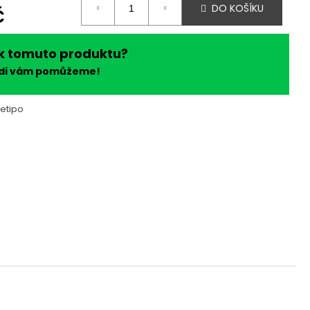
č
DO KOŠÍKU
k tomuto produktu?
ádi vám pomůžeme!
etipo