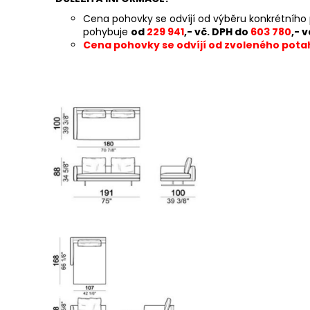
Cena pohovky se odvíjí od výběru konkrétního 
pohybuje
od
229 941
,-
vč. DPH do
603 780
,-
v
Cena pohovky se odvíjí od zvoleného pot