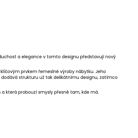
oduchost a elegance v tomto designu představují nový
le klíčovým prvkem řemeslné výroby nábytku. Jeho
dodává strukturu už tak delikátnímu designu, zatímco
gn a která probouzí smysly přesně tam, kde má.