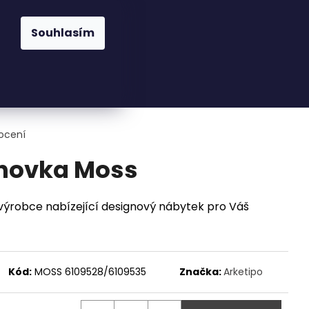
praha@cskarlin.cz
Souhlasím
Hledat
Přihlášení
Nákupní
Osvětlení
Zahrada
Kuchyně
Pra
košík
ocení
ohovka Moss
ý výrobce nabízející designový nábytek pro Váš
Kód:
MOSS 6109528/6109535
Značka:
Arketipo